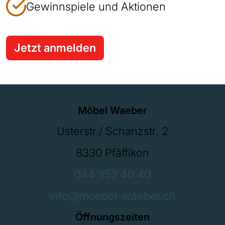
Gewinnspiele und Aktionen
Jetzt anmelden
Möbel Waeber
Usterstr./ Schanzstr. 2
8330 Pfäffikon
044 953 40 40
info@moebel-waeber.ch
Öffnungszeiten