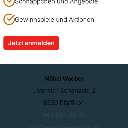
Schnäppchen und Angebote
Gewinnspiele und Aktionen
Jetzt anmelden
Möbel Waeber
Usterstr./ Schanzstr. 2
8330 Pfäffikon
044 953 40 40
info@moebel-waeber.ch