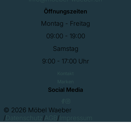
Öffnungszeiten
Montag - Freitag
09:00 - 19:00
Samstag
9:00 - 17:00 Uhr
Kontakt
Marken
Social Media
© 2026 Möbel Waeber
/
Datenschutz
/
AGB
/
Impressum